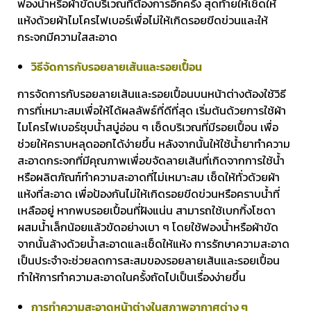
ฟองน้ำหรือผ้าขัดบริเวณที่ต้องการอีกครั้ง สุดท้ายให้เช็ดให้
แห้งด้วยผ้าไมโครไฟเบอร์เพื่อไม่ให้เกิดรอยขีดข่วนและให้
กระจกมีความใสสะอาด
วิธีจัดการกับรอยลายเส้นและรอยเปื้อน
การจัดการกับรอยลายเส้นและรอยเปื้อนบนหน้าต่างต้องใช้วิธี
การที่เหมาะสมเพื่อให้ได้ผลลัพธ์ที่ดีที่สุด เริ่มต้นด้วยการใช้ผ้า
ไมโครไฟเบอร์ชุบน้ำสบู่อ่อน ๆ เช็ดบริเวณที่มีรอยเปื้อน เพื่อ
ช่วยให้คราบหลุดออกได้ง่ายขึ้น หลังจากนั้นให้ใช้น้ำยาทำความ
สะอาดกระจกที่มีคุณภาพเพื่อขจัดลายเส้นที่เกิดจากการใช้น้ำ
หรือผลิตภัณฑ์ทำความสะอาดที่ไม่เหมาะสม เช็ดให้ทั่วด้วยผ้า
แห้งที่สะอาด เพื่อป้องกันไม่ให้เกิดรอยขีดข่วนหรือคราบน้ำที่
เหลืออยู่ หากพบรอยเปื้อนที่ฝังแน่น สามารถใช้เบกกิ้งโซดา
ผสมน้ำเล็กน้อยแล้วขัดอย่างเบา ๆ โดยใช้ฟองน้ำหรือผ้าขัด
จากนั้นล้างด้วยน้ำสะอาดและเช็ดให้แห้ง การรักษาความสะอาด
เป็นประจำจะช่วยลดการสะสมของรอยลายเส้นและรอยเปื้อน
ทำให้การทำความสะอาดในครั้งถัดไปเป็นเรื่องง่ายขึ้น
การทำความสะอาดหน้าต่างในสภาพอากาศต่าง ๆ