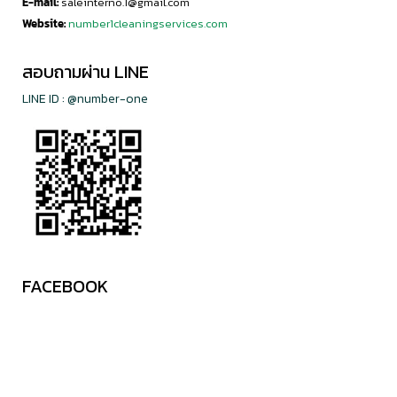
E-mail:
saleinterno.1@gmail.com
Website:
number1cleaningservices.com
สอบถามผ่าน LINE
LINE ID : @number-one
FACEBOOK