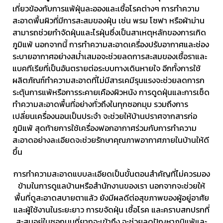
เกี่ยวข้องกับการแพ้ฝุ่นละอองและเชื้อโรคต่างๆ การทำความ
สะอาดพื้นผิวที่มีการสะสมของฝุ่น เช่น พรม โซฟา หรือผ้าม่าน
สามารถช่วยกำจัดฝุ่นและไรฝุ่นซึ่งเป็นสาเหตุหลักของการเกิด
ภูมิแพ้ นอกจากนี้ การทำความสะอาดเครื่องปรับอากาศและช่อง
ระบายอากาศอย่างสม่ำเสมอจะช่วยลดการสะสมของเชื้อราและ
แบคทีเรียที่เป็นอันตรายต่อระบบทางเดินหายใจ อีกทั้งการใช้
ผลิตภัณฑ์ทำความสะอาดที่ไม่มีสารเคมีรุนแรงจะช่วยลดการก
ระตุ้นการแพ้หรือการระคายเคืองผิวหนัง การดูดฝุ่นและการเช็ด
ทำความสะอาดพื้นที่อย่างทั่วถึงในทุกซอกมุม รวมถึงการ
เปลี่ยนเครื่องนอนเป็นประจำ จะช่วยให้บ้านปราศจากสารก่อ
ภูมิแพ้ สุดท้ายการใช้เครื่องฟอกอากาศร่วมกับการทำความ
สะอาดอย่างละเอียดจะช่วยรักษาคุณภาพอากาศภายในบ้านให้ดี
ขึ้น
การทำความสะอาดแบบละเอียดเป็นขั้นตอนสำคัญที่ไม่ควรมอง
ข้ามในการดูแลบ้านหรือสำนักงานของเรา นอกจากจะช่วยให้
พื้นที่ดูสะอาดสบายตาแล้ว ยังมีผลดีต่อสุขภาพของผู้อยู่อาศัย
และผู้ใช้งานในระยะยาว การขจัดฝุ่น เชื้อโรค และคราบสกปรกที่
สะสมอยู่ในซอกมุมที่ยากจะเข้าถึง จะช่วยลดปัญหาภูมิแพ้และ