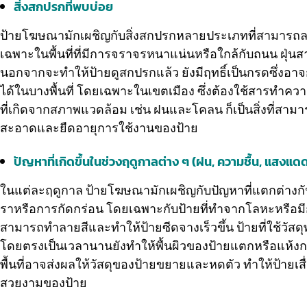
สิ่งสกปรกที่พบบ่อย
ป้ายโฆษณามักเผชิญกับสิ่งสกปรกหลายประเภทที่สามารถลดป
เฉพาะในพื้นที่ที่มีการจราจรหนาแน่นหรือใกล้กับถนน ฝุ่นส
นอกจากจะทำให้ป้ายดูสกปรกแล้ว ยังมีฤทธิ์เป็นกรดซึ่งอาจ
ได้ในบางพื้นที่ โดยเฉพาะในเขตเมือง ซึ่งต้องใช้สารท
ที่เกิดจากสภาพแวดล้อม เช่น ฝนและโคลน ก็เป็นสิ่งที่
สะอาดและยืดอายุการใช้งานของป้าย
ปัญหาที่เกิดขึ้นในช่วงฤดูกาลต่าง ๆ (ฝน, ความชื้น, แสงแ
ในแต่ละฤดูกาล ป้ายโฆษณามักเผชิญกับปัญหาที่แตกต่างกันต
ราหรือการกัดกร่อน โดยเฉพาะกับป้ายที่ทำจากโลหะหรือมีก
สามารถทำลายสีและทำให้ป้ายซีดจางเร็วขึ้น ป้ายที่ใช้ว
โดยตรงเป็นเวลานานยังทำให้พื้นผิวของป้ายแตกหรือแห้ง
พื้นที่อาจส่งผลให้วัสดุของป้ายขยายและหดตัว ทำให้ป้า
สวยงามของป้าย