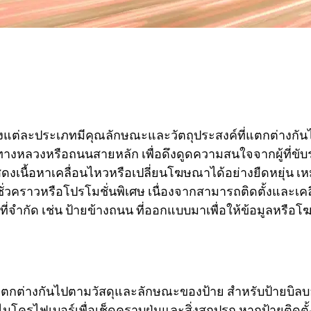
ึ่งแต่ละประเภทมีคุณลักษณะและวัตถุประสงค์ที่แตกต่างกัน
เช่น ทางหลวงหรือถนนสายหลัก เพื่อดึงดูดความสนใจจากผู้ที่
รถแสดงเนื้อหาเคลื่อนไหวหรือเปลี่ยนโฆษณาได้อย่างยืดหยุ
ั่วคราวหรือโปรโมชั่นพิเศษ เนื่องจากสามารถติดตั้งและเคลื่
่จำกัด เช่น ป้ายข้างถนน ที่ออกแบบมาเพื่อให้ข้อมูลหรือโ
กต่างกันไปตามวัสดุและลักษณะของป้าย สำหรับป้ายบิลบอร
รไฟเบอร์เพื่อเช็ดคราบฝุ่นและสิ่งสกปรก หากป้ายติดตั้ง